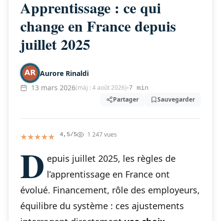
Apprentissage : ce qui
change en France depuis
juillet 2025
Aurore Rinaldi
13 mars 2026
(màj : 4 août 2026)
7 min
Partager
Sauvegarder
1 247 vues
★★★★★
★★★★★
4,5/5
D
epuis juillet 2025, les règles de
l’apprentissage en France ont
évolué. Financement, rôle des employeurs,
équilibre du système : ces ajustements