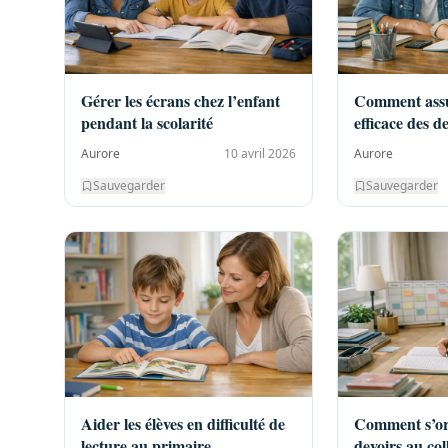
Gérer les écrans chez l’enfant
Comment assu
pendant la scolarité
efficace des d
Aurore
10 avril 2026
Aurore
Sauvegarder
Sauvegarder
Aider les élèves en difficulté de
Comment s’or
lecture au primaire
devoirs au col