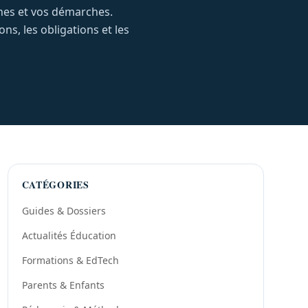
ches et vos démarches.
s, les obligations et les
CATÉGORIES
Guides & Dossiers
Actualités Éducation
Formations & EdTech
Parents & Enfants