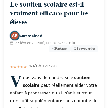
Le soutien scolaire est-il
vraiment efficace pour les
élèves
Aurore Rinaldi
27 février 2026
(màj : 4 août 2026)
9 min
Partager
Sauvegarder
1 247 vues
★★★★★
★★★★★
4,5/5
V
ous vous demandez si le
soutien
scolaire
peut réellement aider votre
enfant à progresser, ou s’il s’agit surtout
d’un coût supplémentaire sans garantie de