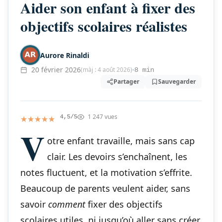
Aider son enfant à fixer des
objectifs scolaires réalistes
Aurore Rinaldi
20 février 2026
(màj : 4 août 2026)
8 min
Partager
Sauvegarder
1 247 vues
★★★★★
★★★★★
4,5/5
V
otre enfant travaille, mais sans cap
clair. Les devoirs s’enchaînent, les
notes fluctuent, et la motivation s’effrite.
Beaucoup de parents veulent aider, sans
savoir
comment
fixer des objectifs
scolaires utiles, ni jusqu’où aller sans créer