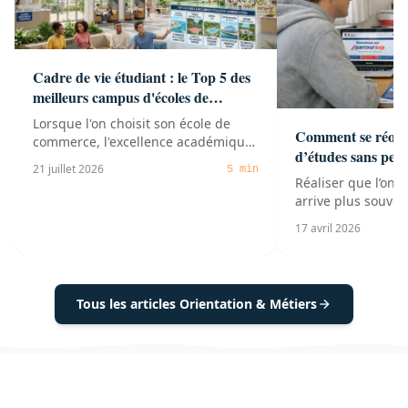
Cadre de vie étudiant : le Top 5 des
meilleurs campus d'écoles de
commerce en France
Lorsque l'on choisit son école de
Comment se réorie
commerce, l'excellence académique,
d’études sans per
les accréditations et les class...
21 juillet 2026
5 min
Réaliser que l’on s
arrive plus souven
pense. Au lycée co
17 avril 2026
Tous les articles Orientation & Métiers