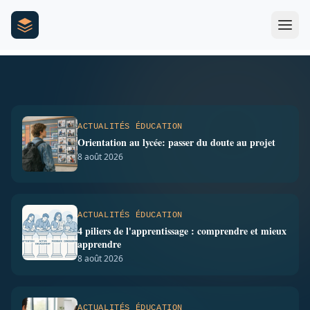
Syndicat-IA.fr — Éducation, orientation et métiers d'avenir
Mon activité Formation : se
connecter et déclarer son Activité
Benoît Martin
8 août 2026
6 min
ACTUALITÉS ÉDUCATION
Orientation au lycée: passer du doute au projet
8 août 2026
ACTUALITÉS ÉDUCATION
4 piliers de l'apprentissage : comprendre et mieux
apprendre
8 août 2026
ACTUALITÉS ÉDUCATION