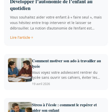
Développer l’autonomie de l’enfant au
quotidien
Vous souhaitez aider votre enfant à « faire seul », mais
vous hésitez entre trop intervenir et le laisser se
débrouiller. La notion d’autonomie de l’enfant est
souvent invoquée, rarement définie. Elle...
Lire l'article
Comment motiver son ado à travailler au
lycée
Vous voyez votre adolescent rentrer du
lycée sans ouvrir ses cahiers, éviter les
devoirs ou répondre...
19 avril 2026
Stress à l’école : comment le repérer et
aider son enfant