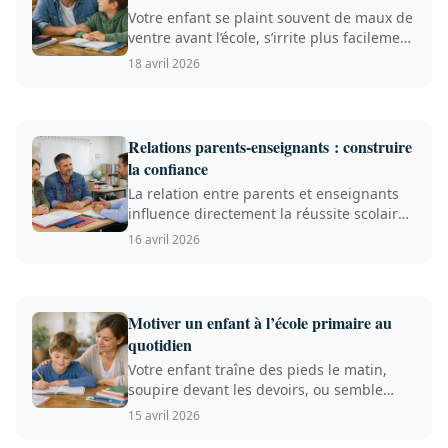
Votre enfant se plaint souvent de maux de
ventre avant l’école, s’irrite plus facilement
ou perd con...
18 avril 2026
Relations parents-enseignants : construire
la confiance
La relation entre parents et enseignants
influence directement la réussite scolaire
et le bien-être ...
16 avril 2026
Motiver un enfant à l’école primaire au
quotidien
Votre enfant traîne des pieds le matin,
soupire devant les devoirs, ou semble
démotivé à l’école pri...
15 avril 2026