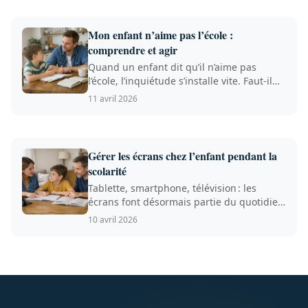
Mon enfant n’aime pas l’école :
comprendre et agir
Quand un enfant dit qu’il n’aime pas
l’école, l’inquiétude s’installe vite. Faut-il
s’alarmer, relat...
11 avril 2026
Gérer les écrans chez l’enfant pendant la
scolarité
Tablette, smartphone, télévision : les
écrans font désormais partie du quotidien
scolaire et familia...
10 avril 2026