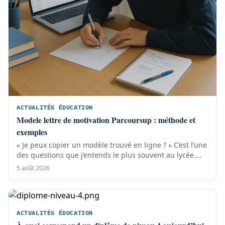
ACTUALITÉS ÉDUCATION
Modele lettre de motivation Parcoursup : méthode et
exemples
« Je peux copier un modèle trouvé en ligne ? » C’est l’une
des questions que j’entends le plus souvent au lycée.
Après plus de 12 ans...
5 août 2026
ACTUALITÉS ÉDUCATION