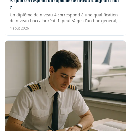
À quoi correspond un diplôme de niveau 4 aujourd’hui
?
Un diplôme de niveau 4 correspond à une qualification
de niveau baccalauréat. Il peut s’agir d’un bac général,
technologique ou...
4 août 2026