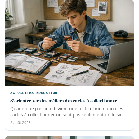
ACTUALITÉS ÉDUCATION
S'orienter vers les métiers des cartes à collectionner
Quand une passion devient une piste d'orientationLes
cartes à collectionner ne sont pas seulement un loisir de
cour de récréation ou de...
2 août 2026