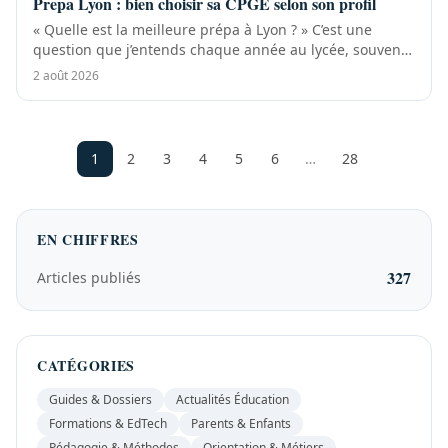
Prepa Lyon : bien choisir sa CPGE selon son profil
« Quelle est la meilleure prépa à Lyon ? » C’est une
question que j’entends chaque année au lycée, souvent
dès la première. En réalité, la...
2 août 2026
1
2
3
4
5
6
…
28
EN CHIFFRES
327
Articles publiés
CATÉGORIES
Guides & Dossiers
Actualités Éducation
Formations & EdTech
Parents & Enfants
Pédagogie & Méthodes
Orientation & Métiers