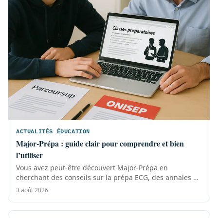
ACTUALITÉS ÉDUCATION
Major-Prépa : guide clair pour comprendre et bien
l’utiliser
Vous avez peut-être découvert Major-Prépa en
cherchant des conseils sur la prépa ECG, des annales ou
des témoignages d’étudiants, puis une...
3 août 2026