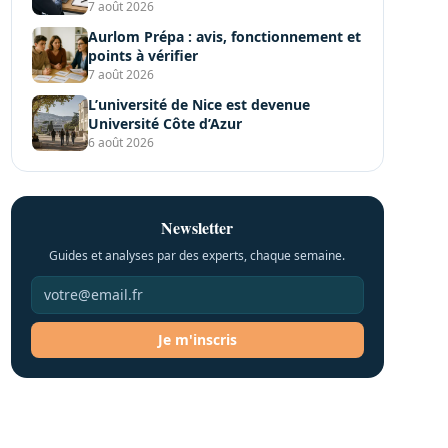
7 août 2026
Aurlom Prépa : avis, fonctionnement et
points à vérifier
7 août 2026
L’université de Nice est devenue
Université Côte d’Azur
6 août 2026
Newsletter
Guides et analyses par des experts, chaque semaine.
Je m'inscris