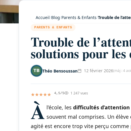
Accueil
/
Blog
/
Parents & Enfants
/
Trouble de l’atte
PARENTS & ENFANTS
Trouble de l’attent
solutions pour les 
12 février 2026
Théo Bensoussan
(màj : 4 ao
1 247 vues
★★★★★
★★★★★
4,5/5
À
l’école, les
difficultés d’attention
souvent mal comprises. Un élève q
agité est encore trop vite perçu comme