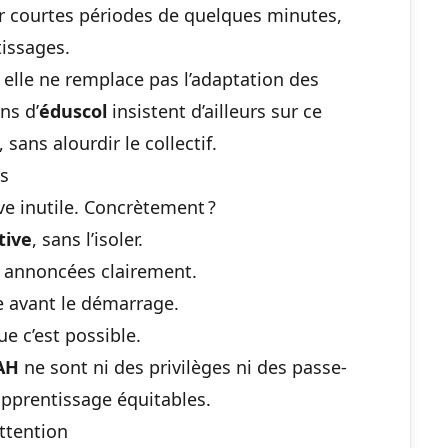
par courtes périodes de quelques minutes
,
tissages.
 elle ne remplace pas l’adaptation des
ns d’
éduscol
insistent d’ailleurs sur ce
 sans alourdir le collectif.
es
ive inutile. Concrètement ?
tive
, sans l’isoler.
, annoncées clairement.
e avant le démarrage.
e c’est possible.
AH
ne sont ni des privilèges ni des passe-
’apprentissage équitables.
attention