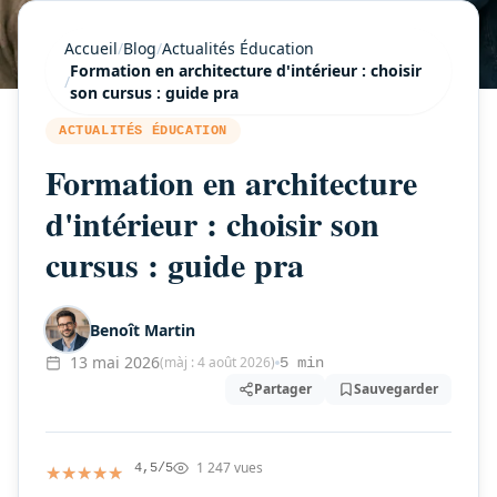
Accueil
/
Blog
/
Actualités Éducation
Formation en architecture d'intérieur : choisir
/
son cursus : guide pra
ACTUALITÉS ÉDUCATION
Formation en architecture
d'intérieur : choisir son
cursus : guide pra
Benoît Martin
13 mai 2026
(màj : 4 août 2026)
5 min
Partager
Sauvegarder
1 247 vues
★★★★★
★★★★★
4,5/5