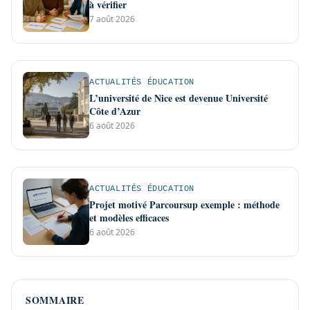
à vérifier
7 août 2026
ACTUALITÉS ÉDUCATION
L’université de Nice est devenue Université
Côte d’Azur
6 août 2026
ACTUALITÉS ÉDUCATION
Projet motivé Parcoursup exemple : méthode
et modèles efficaces
6 août 2026
SOMMAIRE