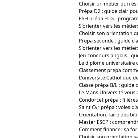
Choisir un métier qui rési
Prépa D2 : guide clair po
ESH prépa ECG : programm
S'orienter vers les métie
Choisir son orientation 
Prepa seconde : guide cl
S'orienter vers les métie
Jeu-concours anglais : que
Le diplôme universitaire 
Classement prepa commerc
L’université Catholique de
Classe prépa B/L : guide 
Le Mans Université vous 
Condorcet prépa : filière
Saint Cyr prépa : voies d
Orientation: faire des bi
Master ESCP : comprendr
Comment financer sa form
Choisir son orientation s