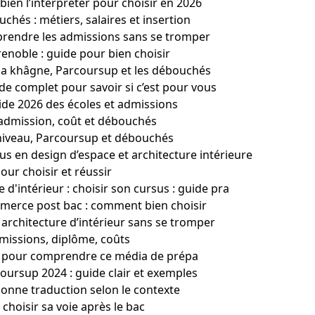
ien l’interpréter pour choisir en 2026
hés : métiers, salaires et insertion
prendre les admissions sans se tromper
noble : guide pour bien choisir
la khâgne, Parcoursup et les débouchés
de complet pour savoir si c’est pour vous
de 2026 des écoles et admissions
 admission, coût et débouchés
s, niveau, Parcoursup et débouchés
s en design d’espace et architecture intérieure
our choisir et réussir
 d'intérieur : choisir son cursus : guide pra
merce post bac : comment bien choisir
architecture d’intérieur sans se tromper
missions, diplôme, coûts
le pour comprendre ce média de prépa
oursup 2024 : guide clair et exemples
bonne traduction selon le contexte
choisir sa voie après le bac