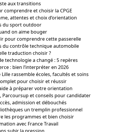
ste aux transitions
ur comprendre et choisir la CPGE
e, attentes et choix d’orientation
rs du sport outdoor
quand on aime bouger
air pour comprendre cette passerelle
rs du contrôle technique automobile
lle traduction choisir ?
de technologie a changé : 5 repères
e : bien l’interpréter en 2026
 Lille rassemble écoles, facultés et soins
complet pour choisir et réussir
aide à préparer votre orientation
s, Parcoursup et conseils pour candidater
’accès, admission et débouchés
bliothèques un tremplin professionnel
e les programmes et bien choisir
ation avec France Travail
ans subir la pression