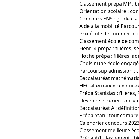
Classement prépa MP : bie
Orientation scolaire : con
Concours ENS : guide clair
Aide à la mobilité Parco
Prix école de commerce :
Classement école de comm
Henri 4 prépa : filières, 
Hoche prépa : filières, a
Choisir une école engagé
Parcoursup admission : c
Baccalauréat mathématiqu
HEC alternance : ce qui e
Prépa Stanislas : filières
Devenir serrurier: une vo
Baccalauréat A : définiti
Prépa Stan : tout compren
Calendrier concours 2023 
Classement meilleure éco
Prépa A/L classement : 