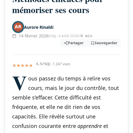
mémoriser ses cours
Aurore Rinaldi
14 février 2026
(màj : 4 août 2026)
8 min
Partager
Sauvegarder
1 247 vues
★★★★★
★★★★★
4,5/5
V
ous passez du temps à relire vos
cours, mais le jour du contrôle, tout
semble s’effacer. Cette difficulté est
fréquente, et elle ne dit rien de vos
capacités. Elle révèle surtout une
confusion courante entre
apprendre
et