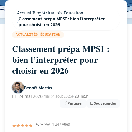
Accueil
/
Blog
/
Actualités Éducation
Classement prépa MPSI : bien l’interpréter
/
pour choisir en 2026
ACTUALITÉS ÉDUCATION
Classement prépa MPSI :
bien l’interpréter pour
choisir en 2026
Benoît Martin
24 mai 2026
(màj : 4 août 2026)
23 min
Partager
Sauvegarder
1 247 vues
★★★★★
★★★★★
4,5/5