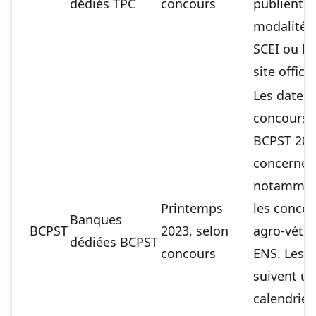
dédiés TPC
concours
publient l
modalités 
SCEI ou le
site officie
Les dates
concours
BCPST 20
concernen
notamme
Printemps
les conco
Banques
BCPST
2023, selon
agro-véto 
dédiées BCPST
concours
ENS. Les é
suivent un
calendrier