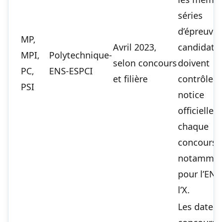
séries
d’épreuves
MP,
Avril 2023,
candidats
MPI,
Polytechnique-
selon concours
doivent
PC,
ENS-ESPCI
et filière
contrôler 
PSI
notice
officielle 
chaque
concours,
notamme
pour l’ENS
l’X.
Les dates