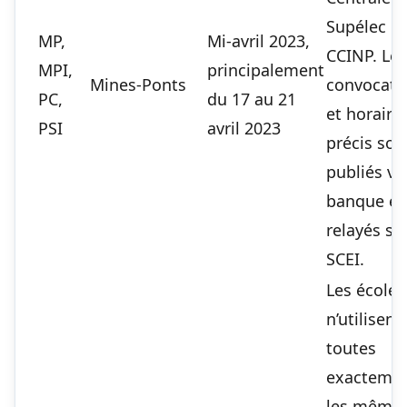
Supélec et
MP,
Mi-avril 2023,
CCINP. Les
MPI,
principalement
Mines-Ponts
convocati
PC,
du 17 au 21
et horaire
PSI
avril 2023
précis son
publiés via
banque et
relayés su
SCEI.
Les écoles
n’utilisent
toutes
exacteme
les même