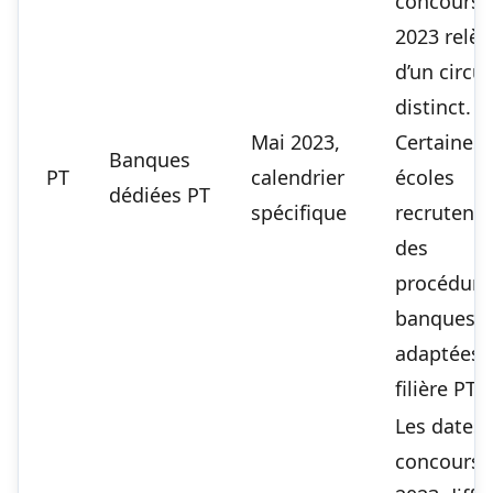
concours 
2023 relèv
d’un circui
distinct.
Mai 2023,
Certaines
Banques
PT
calendrier
écoles
dédiées PT
spécifique
recrutent 
des
procédure
banques
adaptées à
filière PT.
Les dates
concours 