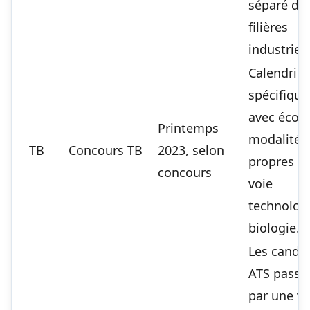
séparé de
filières
industriell
Calendrier
spécifique
avec école
Printemps
modalités
TB
Concours TB
2023, selon
propres à 
concours
voie
technolog
biologie.
Les candi
ATS passe
par une vo