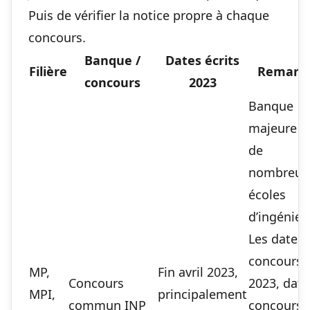
Puis de vérifier la notice propre à chaque
concours.
Banque /
Dates écrits
Filière
Remarq
concours
2023
Banque
majeure p
de
nombreus
écoles
d’ingénieu
Les dates
concours
MP,
Fin avril 2023,
Concours
2023, date
MPI,
principalement
commun INP
concours 