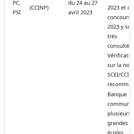
PC,
du 24 au 27
(CCINP)
2023 et da
PSI
avril 2023
concours 
2023 y son
très
consultées
Vérificatio
sur la noti
SCEI/CCIN
recomman
Banque
commune
plusieurs
grandes
écoles.