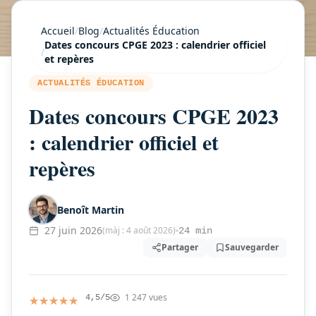
Accueil
/
Blog
/
Actualités Éducation
Dates concours CPGE 2023 : calendrier officiel
/
et repères
ACTUALITÉS ÉDUCATION
Dates concours CPGE 2023
: calendrier officiel et
repères
Benoît Martin
27 juin 2026
(màj : 4 août 2026)
24 min
Partager
Sauvegarder
1 247 vues
★★★★★
★★★★★
4,5/5