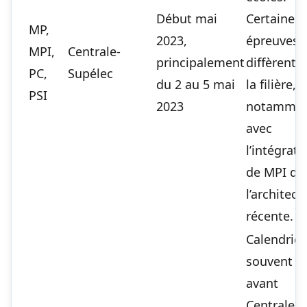
Début mai
Certaines
MP,
2023,
épreuves
MPI,
Centrale-
principalement
diffèrent 
PC,
Supélec
du 2 au 5 mai
la filière,
PSI
2023
notamme
avec
l’intégrati
de MPI da
l’architect
récente.
Calendrier
souvent p
avant
Centrale-