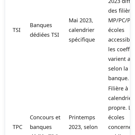
2023 diffè
des filière
Mai 2023,
MP/PC/PSI
Banques
TSI
calendrier
écoles
dédiées TSI
spécifique
accessible
les coeffic
varient au
selon la
banque.
Filière à
calendrier
propre. Le
Concours et
Printemps
écoles
TPC
banques
2023, selon
concernée