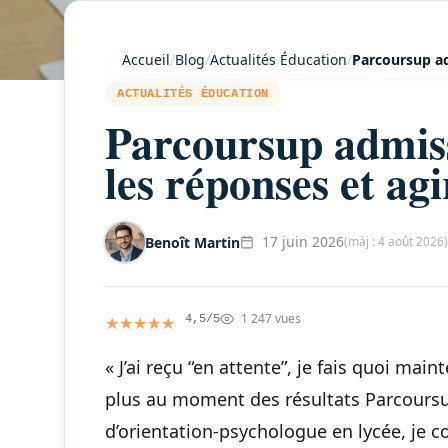
Accueil
/
Blog
/
Actualités Éducation
/
Parcoursup ad
ACTUALITÉS ÉDUCATION
Parcoursup admis
les réponses et agi
17 juin 2026
Benoît Martin
(màj : 4 août 2026)
1 247 vues
★★★★★
★★★★★
4,5/5
« J’ai reçu “en attente”, je fais quoi main
plus au moment des résultats Parcoursu
d’orientation-psychologue en lycée, je c