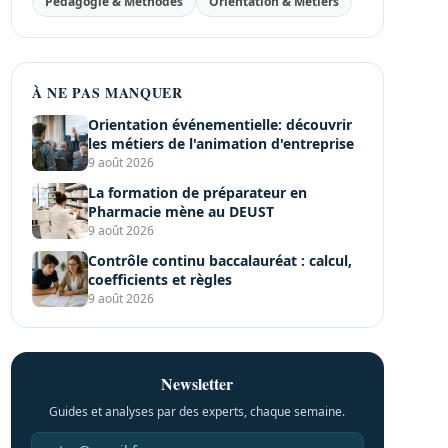
Pédagogie & Méthodes
Orientation & Métiers
À NE PAS MANQUER
Orientation événementielle: découvrir
les métiers de l'animation d'entreprise
9 août 2026
La formation de préparateur en
Pharmacie mène au DEUST
9 août 2026
Contrôle continu baccalauréat : calcul,
coefficients et règles
9 août 2026
Newsletter
Guides et analyses par des experts, chaque semaine.