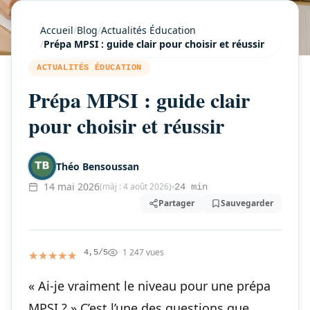
Accueil
/
Blog
/
Actualités Éducation
/
Prépa MPSI : guide clair pour choisir et réussir
ACTUALITÉS ÉDUCATION
Prépa MPSI : guide clair
pour choisir et réussir
Théo Bensoussan
14 mai 2026
(màj : 4 août 2026)
24 min
Partager
Sauvegarder
1 247 vues
★★★★★
★★★★★
4,5/5
« Ai-je vraiment le niveau pour une prépa
MPSI ? » C’est l’une des questions que