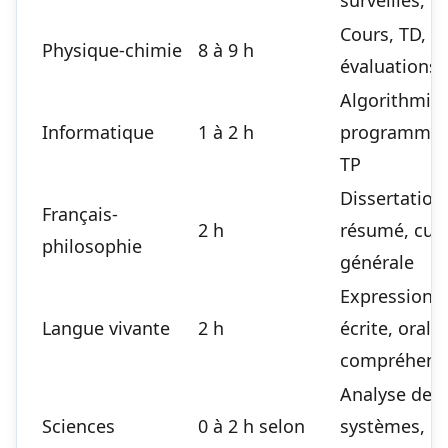
surveillés, c
Cours, TD, TP
Physique-chimie
8 à 9 h
évaluations
Algorithmiq
Informatique
1 à 2 h
programmat
TP
Dissertation
Français-
2 h
résumé, cult
philosophie
générale
Expression
Langue vivante
2 h
écrite, orale,
compréhens
Analyse de
Sciences
0 à 2 h selon
systèmes,