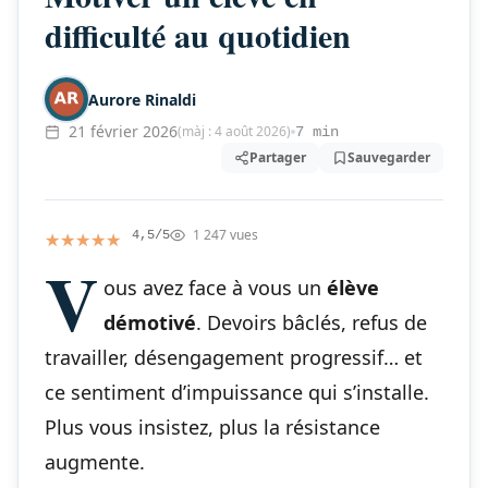
difficulté au quotidien
Aurore Rinaldi
21 février 2026
(màj : 4 août 2026)
7 min
Partager
Sauvegarder
1 247 vues
★★★★★
★★★★★
4,5/5
V
ous avez face à vous un
élève
démotivé
. Devoirs bâclés, refus de
travailler, désengagement progressif… et
ce sentiment d’impuissance qui s’installe.
Plus vous insistez, plus la résistance
augmente.