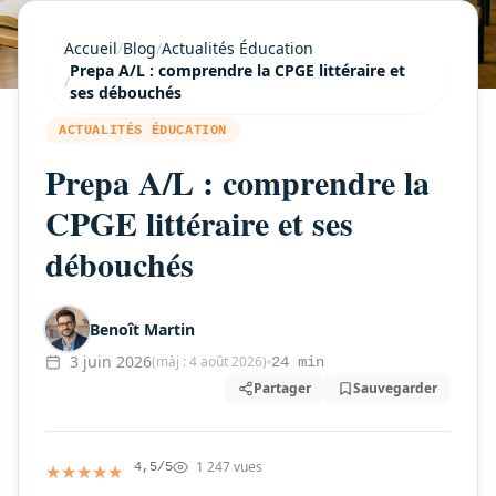
Accueil
/
Blog
/
Actualités Éducation
Prepa A/L : comprendre la CPGE littéraire et
/
ses débouchés
ACTUALITÉS ÉDUCATION
Prepa A/L : comprendre la
CPGE littéraire et ses
débouchés
Benoît Martin
3 juin 2026
(màj : 4 août 2026)
24 min
Partager
Sauvegarder
1 247 vues
★★★★★
★★★★★
4,5/5