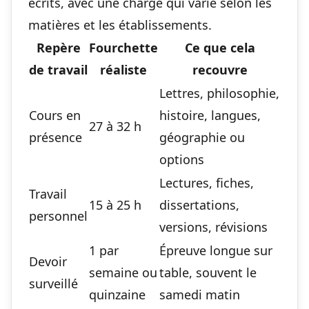
écrits, avec une charge qui varie selon les
matières et les établissements.
Repère
Fourchette
Ce que cela
de travail
réaliste
recouvre
Lettres, philosophie,
Cours en
histoire, langues,
27 à 32 h
présence
géographie ou
options
Lectures, fiches,
Travail
15 à 25 h
dissertations,
personnel
versions, révisions
1 par
Épreuve longue sur
Devoir
semaine ou
table, souvent le
surveillé
quinzaine
samedi matin