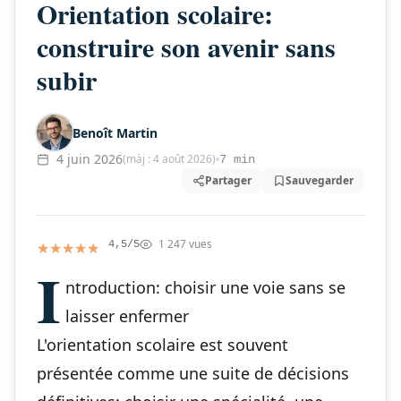
Orientation scolaire:
construire son avenir sans
subir
Benoît Martin
4 juin 2026
(màj : 4 août 2026)
7 min
Partager
Sauvegarder
1 247 vues
★★★★★
★★★★★
4,5/5
I
ntroduction: choisir une voie sans se
laisser enfermer
L'orientation scolaire est souvent
présentée comme une suite de décisions