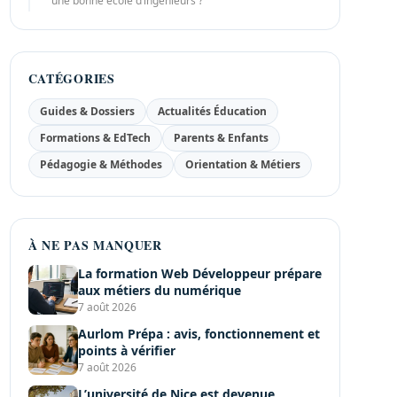
une bonne école d’ingénieurs ?
CATÉGORIES
Guides & Dossiers
Actualités Éducation
Formations & EdTech
Parents & Enfants
Pédagogie & Méthodes
Orientation & Métiers
À NE PAS MANQUER
La formation Web Développeur prépare
aux métiers du numérique
7 août 2026
Aurlom Prépa : avis, fonctionnement et
points à vérifier
7 août 2026
L’université de Nice est devenue