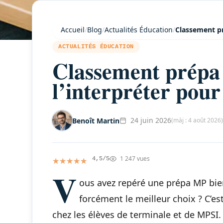
Accueil
/
Blog
/
Actualités Éducation
/
Classement pr
ACTUALITÉS ÉDUCATION
Classement prépa
l’interpréter pour
24 juin 2026
Benoît Martin
(màj : 4 août 2026)
1 247 vues
★★★★★
★★★★★
4,5/5
V
ous avez repéré une prépa MP bie
forcément le meilleur choix ? C’e
chez les élèves de terminale et de MPSI