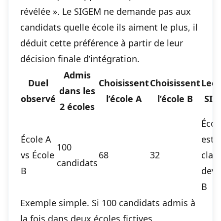
révélée ». Le SIGEM ne demande pas aux
candidats quelle école ils aiment le plus, il
déduit cette préférence à partir de leur
décision finale d’intégration.
Admis
Duel
Choisissent
Choisissent
Lect
dans les
observé
l’école A
l’école B
SI
2 écoles
Écol
École A
est
100
vs École
68
32
clas
candidats
B
deva
B
Exemple simple. Si 100 candidats admis à
la fois dans deux écoles fictives