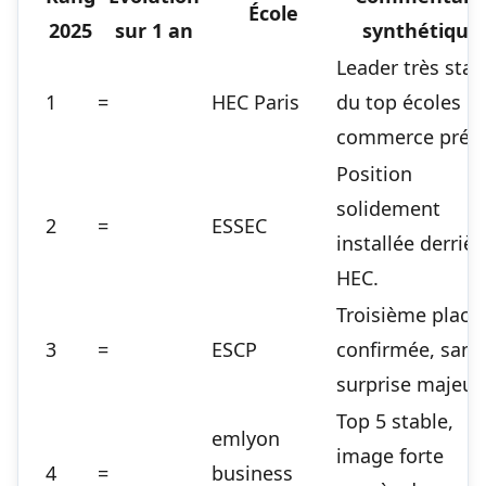
École
2025
sur 1 an
synthétique
Leader très stab
1
=
HEC Paris
du top écoles d
commerce prép
Position
solidement
2
=
ESSEC
installée derrièr
HEC.
Troisième place
3
=
ESCP
confirmée, sans
surprise majeur
Top 5 stable,
emlyon
image forte
4
=
business