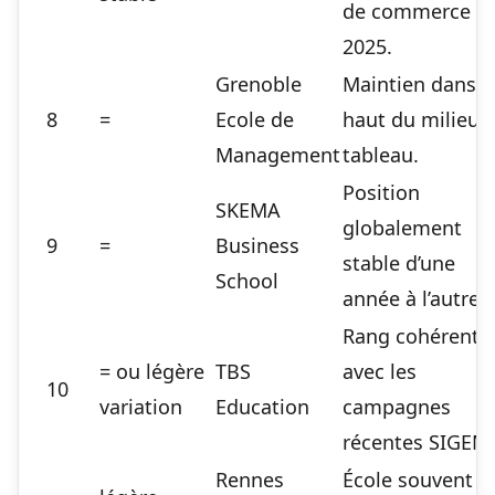
de commerce
2025.
Grenoble
Maintien dans l
8
=
Ecole de
haut du milieu 
Management
tableau.
Position
SKEMA
globalement
9
=
Business
stable d’une
School
année à l’autre.
Rang cohérent
= ou légère
TBS
avec les
10
variation
Education
campagnes
récentes SIGEM.
Rennes
École souvent