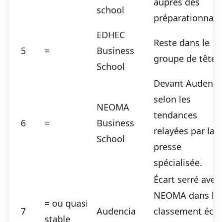
auprès des
school
préparationnair
EDHEC
Reste dans le
5
=
Business
groupe de tête.
School
Devant Audenci
selon les
NEOMA
tendances
6
=
Business
relayées par la
School
presse
spécialisée.
Écart serré avec
NEOMA dans le
= ou quasi
7
Audencia
classement écol
stable