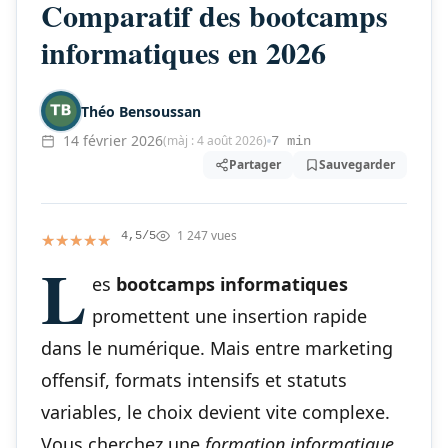
Comparatif des bootcamps
informatiques en 2026
Théo Bensoussan
14 février 2026
(màj : 4 août 2026)
7 min
Partager
Sauvegarder
1 247 vues
★★★★★
★★★★★
4,5/5
L
es
bootcamps informatiques
promettent une insertion rapide
dans le numérique. Mais entre marketing
offensif, formats intensifs et statuts
variables, le choix devient vite complexe.
Vous cherchez une
formation informatique