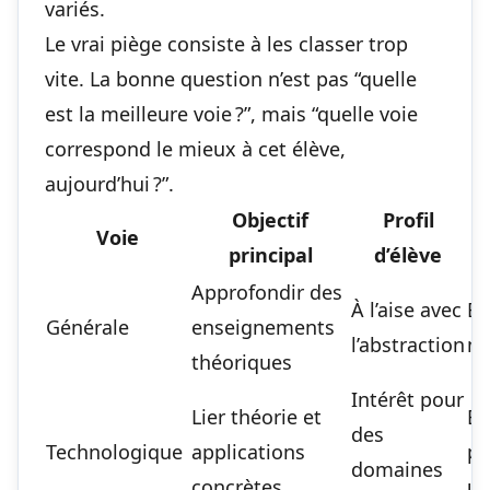
variés.
Le vrai piège consiste à les classer trop
vite. La bonne question n’est pas “quelle
est la meilleure voie ?”, mais “quelle voie
correspond le mieux à cet élève,
aujourd’hui ?”.
Objectif
Profil
Voie
principal
d’élève
Approfondir des
À l’aise avec
Ét
Générale
enseignements
l’abstraction
ma
théoriques
Intérêt pour
Lier théorie et
BT
des
Technologique
applications
pa
domaines
concrètes
un