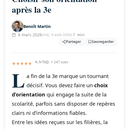
après la 3e
Benoît Martin
6 mars 2026
(màj : 4 août 2026)
7 min
Partager
Sauvegarder
1 247 vues
★★★★★
★★★★★
4,5/5
L
a fin de la 3e marque un tournant
décisif. Vous devez faire un
choix
d’orientation
qui engage la suite de la
scolarité, parfois sans disposer de repères
clairs ni d’informations fiables.
Entre les idées reçues sur les filières, la