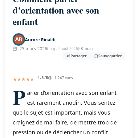
d’orientation avec son
enfant
Aurore Rinaldi
25 mars 2026
(màj : 4 août 2026)
8 min
Partager
Sauvegarder
1 247 vues
★★★★★
★★★★★
4,5/5
P
arler d’orientation avec son enfant
est rarement anodin. Vous sentez
que le sujet est important, mais vous
craignez de mal faire, de mettre trop de
pression ou de déclencher un conflit.