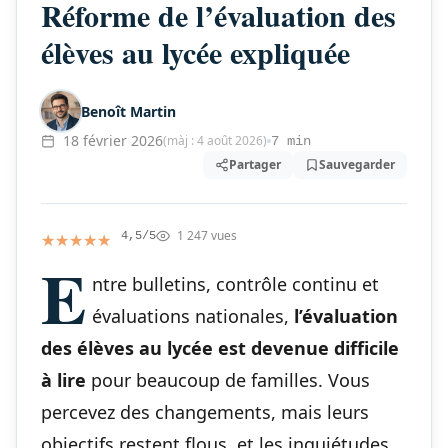
Réforme de l’évaluation des
élèves au lycée expliquée
Benoît Martin
18 février 2026
(màj : 4 août 2026)
7 min
Partager
Sauvegarder
1 247 vues
★★★★★
★★★★★
4,5/5
E
ntre bulletins, contrôle continu et
évaluations nationales,
l’évaluation
des élèves au lycée est devenue difficile
à lire
pour beaucoup de familles. Vous
percevez des changements, mais leurs
objectifs restent flous, et les inquiétudes