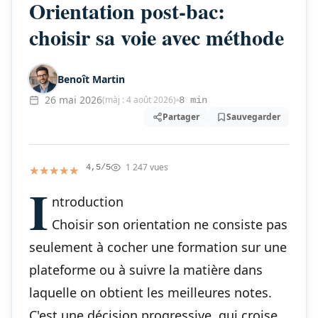
Orientation post-bac:
choisir sa voie avec méthode
Benoît Martin
26 mai 2026
(màj : 4 août 2026)
8 min
Partager
Sauvegarder
1 247 vues
★★★★★
★★★★★
4,5/5
I
ntroduction
Choisir son orientation ne consiste pas
seulement à cocher une formation sur une
plateforme ou à suivre la matière dans
laquelle on obtient les meilleures notes.
C'est une décision progressive, qui croise