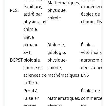
Mathématiques,
équilibré,
d’ingénieurs
PCSI
physique,
attiré par
écoles de
chimie
physique et
chimie, ENS
chimie
Élève
aimant
Biologie,
Écoles
SVT,
géologie,
vétérinaires,
BCPST
biologie,
physique-
agronomie,
chimie et
chimie,
géosciences
sciences de
mathématiques
ENS
la Terre
Profil à
Écoles de
l’aise en
Mathématiques,
commerce e
maths,
histoire-
de