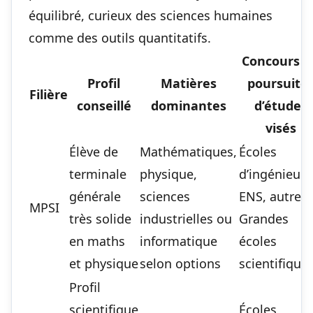
équilibré, curieux des sciences humaines
comme des outils quantitatifs.
Concours o
Profil
Matières
poursuite
Filière
conseillé
dominantes
d’études
visés
Élève de
Mathématiques,
Écoles
terminale
physique,
d’ingénieurs
générale
sciences
ENS, autres
MPSI
très solide
industrielles ou
Grandes
en maths
informatique
écoles
et physique
selon options
scientifique
Profil
scientifique
Écoles