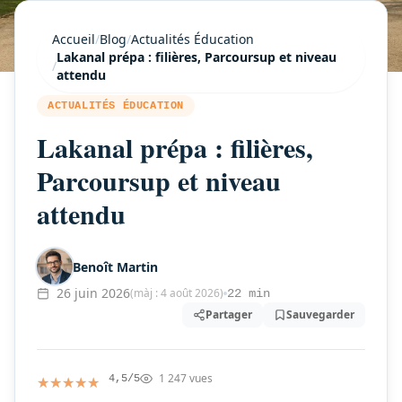
Accueil
/
Blog
/
Actualités Éducation
Lakanal prépa : filières, Parcoursup et niveau
/
attendu
ACTUALITÉS ÉDUCATION
Lakanal prépa : filières,
Parcoursup et niveau
attendu
Benoît Martin
26 juin 2026
(màj : 4 août 2026)
22 min
Partager
Sauvegarder
1 247 vues
★★★★★
★★★★★
4,5/5