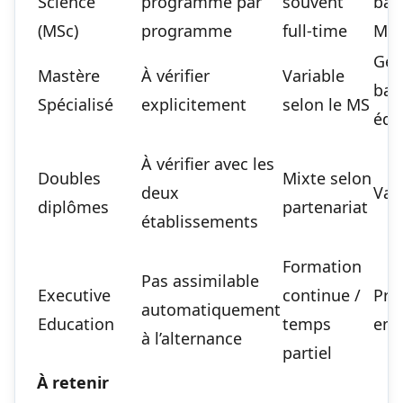
Science
programme par
souvent
bac
(MSc)
programme
full-time
MS
Gén
Mastère
À vérifier
Variable
bac
Spécialisé
explicitement
selon le MS
équ
À vérifier avec les
Doubles
Mixte selon
deux
Var
diplômes
partenariat
établissements
Formation
Pas assimilable
Executive
continue /
Pro
automatiquement
Education
temps
en a
à l’alternance
partiel
À retenir