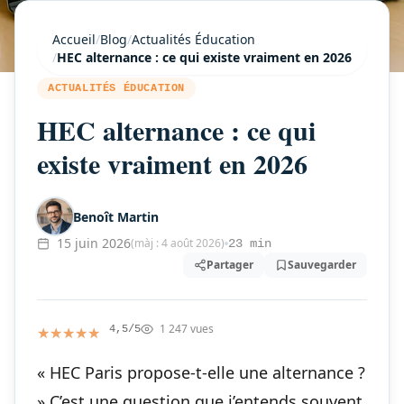
Accueil
/
Blog
/
Actualités Éducation
/
HEC alternance : ce qui existe vraiment en 2026
ACTUALITÉS ÉDUCATION
HEC alternance : ce qui
existe vraiment en 2026
Benoît Martin
15 juin 2026
(màj : 4 août 2026)
23 min
Partager
Sauvegarder
1 247 vues
★★★★★
★★★★★
4,5/5
« HEC Paris propose-t-elle une alternance ?
» C’est une question que j’entends souvent