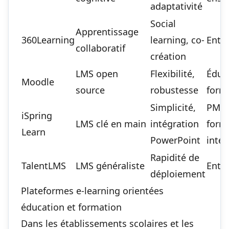
adaptativité
Social
Apprentissage
360Learning
learning, co-
Entre
collaboratif
création
LMS open
Flexibilité,
Éduc
Moodle
source
robustesse
form
Simplicité,
PME,
iSpring
LMS clé en main
intégration
form
Learn
PowerPoint
inter
Rapidité de
TalentLMS
LMS généraliste
Entre
déploiement
Plateformes e-learning orientées
éducation et formation
Dans les établissements scolaires et les