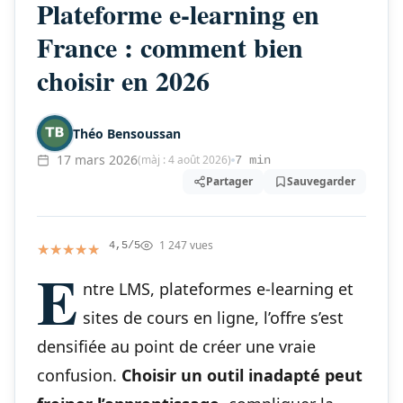
Plateforme e-learning en
France : comment bien
choisir en 2026
Théo Bensoussan
17 mars 2026
(màj : 4 août 2026)
7 min
Partager
Sauvegarder
1 247 vues
★★★★★
★★★★★
4,5/5
E
ntre LMS, plateformes e-learning et
sites de cours en ligne, l’offre s’est
densifiée au point de créer une vraie
confusion.
Choisir un outil inadapté peut