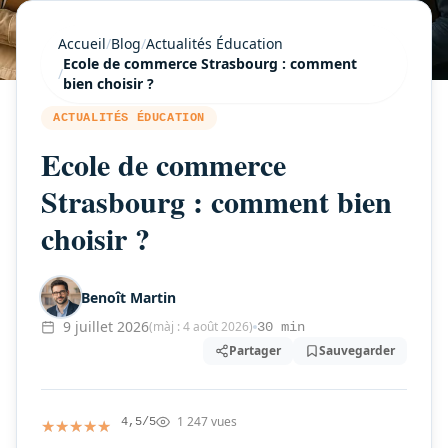
Accueil
/
Blog
/
Actualités Éducation
Ecole de commerce Strasbourg : comment
/
bien choisir ?
ACTUALITÉS ÉDUCATION
Ecole de commerce
Strasbourg : comment bien
choisir ?
Benoît Martin
9 juillet 2026
(màj : 4 août 2026)
30 min
Partager
Sauvegarder
1 247 vues
★★★★★
★★★★★
4,5/5