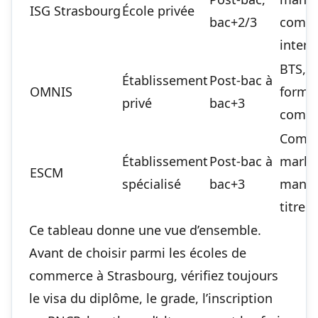
ISG Strasbourg
École privée
bac+2/3
comm
intern
BTS, b
Établissement
Post-bac à
OMNIS
forma
privé
bac+3
comme
Comme
Établissement
Post-bac à
marke
ESCM
spécialisé
bac+3
mana
titres 
Ce tableau donne une vue d’ensemble.
Avant de choisir parmi les écoles de
commerce à Strasbourg, vérifiez toujours
le visa du diplôme, le grade, l’inscription