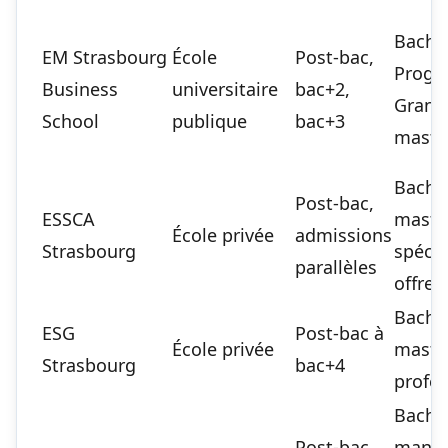
Bachel
EM Strasbourg
École
Post-bac,
Prog
Business
universitaire
bac+2,
Grande
School
publique
bac+3
maste
Bachel
Post-bac,
ESSCA
mastè
École privée
admissions
Strasbourg
spécia
parallèles
offre
Bachel
ESG
Post-bac à
École privée
mastèr
Strasbourg
bac+4
profes
Bachel
Post-bac,
mana