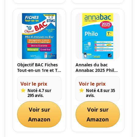
PRATIQUES
Objectif BAC Fiches
Annales du bac
Tout-en-un 1re et Tle
Annabac 2025 Philo
STMG
Tle générale: sujets
corrigés & méthodes
Voir le prix
Voir le prix
de l'épreuve de philo
⭐
⭐
Noté 4.7 sur
Noté 4.8 sur 35
295 avis.
avis.
Voir sur
Voir sur
Amazon
Amazon