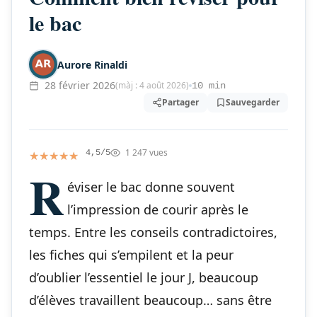
le bac
Aurore Rinaldi
28 février 2026
(màj : 4 août 2026)
10 min
Partager
Sauvegarder
1 247 vues
★★★★★
★★★★★
4,5/5
R
éviser le bac donne souvent
l’impression de courir après le
temps. Entre les conseils contradictoires,
les fiches qui s’empilent et la peur
d’oublier l’essentiel le jour J, beaucoup
d’élèves travaillent beaucoup… sans être