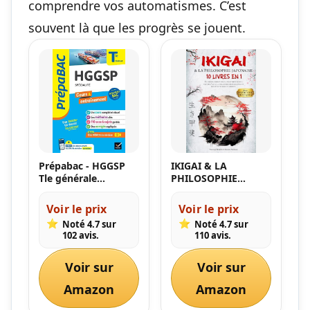
comprendre vos automatismes. C’est
souvent là que les progrès se jouent.
Prépabac - HGGSP
IKIGAI & LA
Tle générale
PHILOSOPHIE
(spécialité) - Bac
JAPONAISE: 10
2026: cours,
LIVRES EN 1 : Un
Voir le prix
Voir le prix
méthodes & sujets
chemin complet vers
⭐
⭐
Noté 4.7 sur
Noté 4.7 sur
corrigés
la découverte de soi
102 avis.
110 avis.
(programme de
à travers l'art et la
Terminale)
philosophie
Voir sur
orientale pour un
Voir sur
bien-être physique
Amazon
Amazon
et spirituel
+EXERCICES