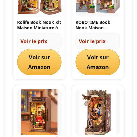
Rolife Book Nook Kit
ROBOTIME Book
Maison Miniature à
Nook Maison
Construire DIY
Miniature à
Maquette Adulte en
Construire avec
Voir le prix
Voir le prix
Bois avec Lumières
Lampe, Booknook
Silent Corner Study
DIY Miniature House
Booknook Puzzle 3D
Diorama Décoration
Voir sur
Voir sur
Serre-Livres Diorama
de Bibliothèque
Décoration de
Amazon
Cadeau de Vacances
Amazon
Bibliothèque Livre
(Sakura Wine Alley)
Salon