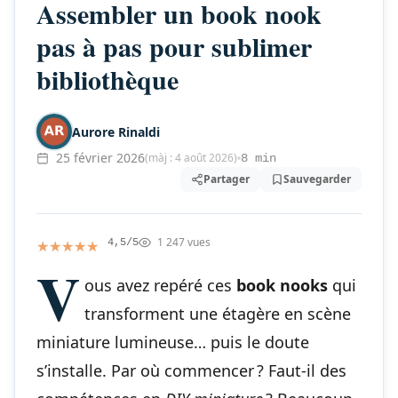
Assembler un book nook
pas à pas pour sublimer
bibliothèque
Aurore Rinaldi
25 février 2026
(màj : 4 août 2026)
8 min
Partager
Sauvegarder
1 247 vues
★★★★★
★★★★★
4,5/5
V
ous avez repéré ces
book nooks
qui
transforment une étagère en scène
miniature lumineuse… puis le doute
s’installe. Par où commencer ? Faut-il des