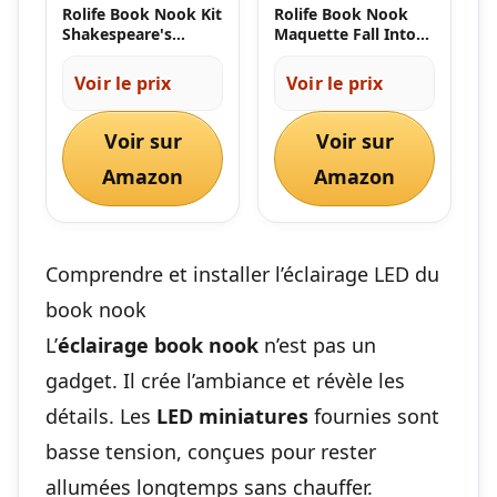
Rolife Book Nook Kit
Rolife Book Nook
Shakespeare's
Maquette Fall Into
Bookstore
Wonder Maison
Booknook
Miniature DIY
Voir le prix
Voir le prix
Construire Adult
Diorama pour
Serre-Livre
Décoration de
Décoration de la
Bureau et étagère,
Voir sur
Voir sur
Chambre Noël
Puzzle 3D avec
Anniversaire
Amazon
Illusion Miroir,
Amazon
Cadeaux pour Filles
Cadeaux de Noël et
Femme Toucher LED
d'anniversaire
Lumières 194 Pcs
(TGB07)
Comprendre et installer l’éclairage LED du
book nook
L’
éclairage book nook
n’est pas un
gadget. Il crée l’ambiance et révèle les
détails. Les
LED miniatures
fournies sont
basse tension, conçues pour rester
allumées longtemps sans chauffer.