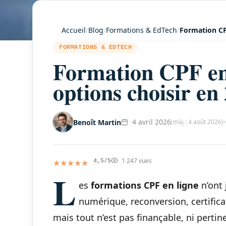
Accueil
/
Blog
/
Formations & EdTech
/
Formation CPF
FORMATIONS & EDTECH
Formation CPF en 
options choisir en
4 avril 2026
Benoît Martin
(màj : 4 août 2026)
1 247 vues
★★★★★
★★★★★
4,5/5
L
es
formations CPF en ligne
n’ont
numérique, reconversion, certificat
mais tout n’est pas finançable, ni pertin