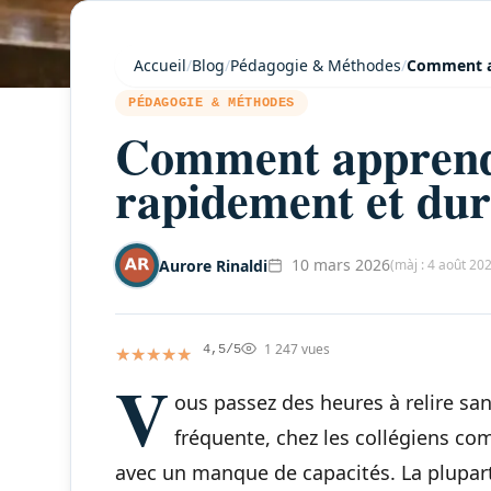
Accueil
/
Blog
/
Pédagogie & Méthodes
/
Comment a
PÉDAGOGIE & MÉTHODES
Comment apprend
rapidement et du
10 mars 2026
Aurore Rinaldi
(màj : 4 août 20
1 247 vues
★★★★★
★★★★★
4,5/5
V
ous passez des heures à relire san
fréquente, chez les collégiens comm
avec un manque de capacités. La plupart