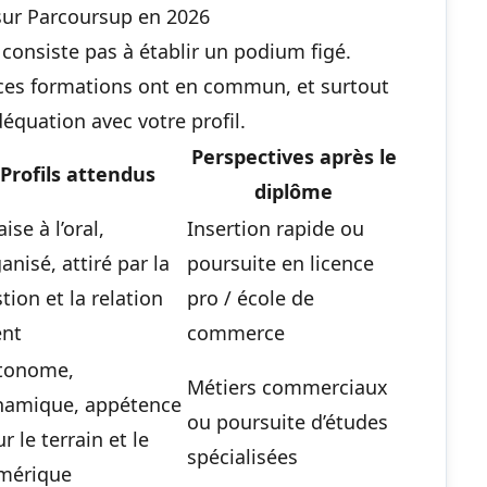
sur Parcoursup en 2026
onsiste pas à établir un podium figé.
e ces formations ont en commun, et surtout
déquation avec votre profil.
Perspectives après le
Profils attendus
diplôme
’aise à l’oral,
Insertion rapide ou
anisé, attiré par la
poursuite en licence
tion et la relation
pro / école de
ent
commerce
tonome,
Métiers commerciaux
namique, appétence
ou poursuite d’études
r le terrain et le
spécialisées
mérique