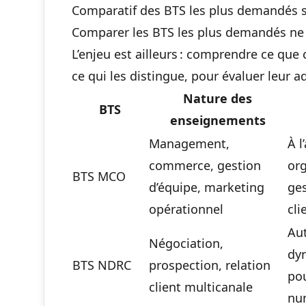
Comparatif des BTS les plus demandés 
Comparer les BTS les plus demandés ne c
L’enjeu est ailleurs : comprendre ce qu
ce qui les distingue, pour évaluer leur a
Nature des
BTS
enseignements
Management,
À l
commerce, gestion
org
BTS MCO
d’équipe, marketing
ges
opérationnel
cli
Au
Négociation,
dy
BTS NDRC
prospection, relation
pou
client multicanale
nu