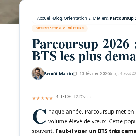
Accueil
/
Blog
/
Orientation & Métiers
/
Parcoursup 
ORIENTATION & MÉTIERS
Parcoursup 2026 
BTS les plus dem
13 février 2026
Benoît Martin
(màj : 4 août 2
1 247 vues
★★★★★
★★★★★
4,5/5
C
haque année, Parcoursup met en 
volume élevé de vœux. Cette popul
souvent.
Faut-il viser un BTS très dem