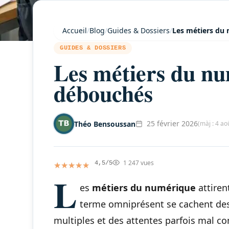
Accueil
/
Blog
/
Guides & Dossiers
/
Les métiers du 
GUIDES & DOSSIERS
Les métiers du num
débouchés
25 février 2026
Théo Bensoussan
(màj : 4 ao
1 247 vues
★★★★★
★★★★★
4,5/5
L
es
métiers du numérique
attiren
terme omniprésent se cachent des 
multiples et des attentes parfois mal com