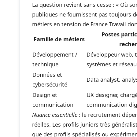
La question revient sans cesse : « Où s
publiques ne fournissent pas toujours de
métiers en tension de France Travail do
Postes parti
Famille de métiers
reche
Développement /
Développeur web, t
technique
systèmes et réseau
Données et
Data analyst, analy
cybersécurité
Design et
UX designer, charg
communication
communication dig
Nuance essentielle
: le recrutement dépe
réelles. Les profils juniors très général
que des profils spécialisés ou expérimen