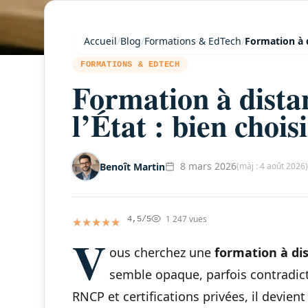
Accueil
/
Blog
/
Formations & EdTech
/
Formation à d
FORMATIONS & EDTECH
Formation à dista
l’État : bien chois
8 mars 2026
Benoît Martin
(màj : 4 août 2026)
1 247 vues
★★★★★
★★★★★
4,5/5
V
ous cherchez une
formation à di
semble opaque, parfois contradicto
RNCP et certifications privées, il devient 