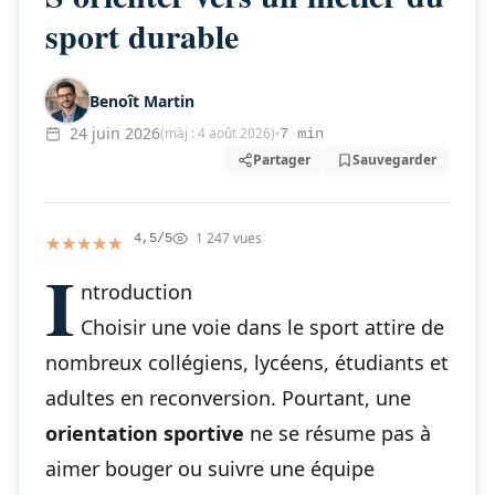
sport durable
Benoît Martin
24 juin 2026
(màj : 4 août 2026)
7 min
Partager
Sauvegarder
1 247 vues
★★★★★
★★★★★
4,5/5
I
ntroduction
Choisir une voie dans le sport attire de
nombreux collégiens, lycéens, étudiants et
adultes en reconversion. Pourtant, une
orientation sportive
ne se résume pas à
aimer bouger ou suivre une équipe