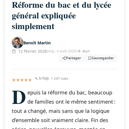
Réforme du bac et du lycée
général expliquée
simplement
Benoît Martin
12 février 2026
(màj : 4 août 2026)
8 min
Partager
Sauvegarder
1 247 vues
★★★★★
★★★★★
4,5/5
D
epuis la réforme du bac, beaucoup
de familles ont le même sentiment :
tout a changé, mais sans que la logique
d’ensemble soit vraiment claire. Fin des