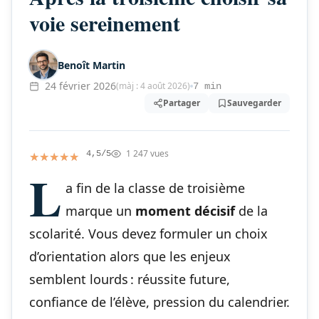
voie sereinement
Benoît Martin
24 février 2026
(màj : 4 août 2026)
7 min
Partager
Sauvegarder
1 247 vues
★★★★★
★★★★★
4,5/5
L
a fin de la classe de troisième
marque un
moment décisif
de la
scolarité. Vous devez formuler un choix
d’orientation alors que les enjeux
semblent lourds : réussite future,
confiance de l’élève, pression du calendrier.