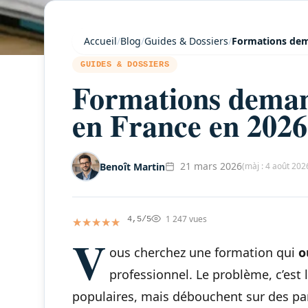
Accueil
/
Blog
/
Guides & Dossiers
/
Formations dem
GUIDES & DOSSIERS
Formations deman
en France en 2026
21 mars 2026
Benoît Martin
(màj : 4 août 202
1 247 vues
★★★★★
★★★★★
4,5/5
V
ous cherchez une formation qui
o
professionnel. Le problème, c’est l
populaires, mais débouchent sur des par