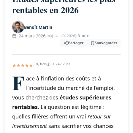
rentables en 2026
Benoît Martin
24 mars 2026
(màj : 4 août 2026)
8 min
Partager
Sauvegarder
1 247 vues
★★★★★
★★★★★
4,5/5
F
ace à l’inflation des coûts et à
l’incertitude du marché de l’emploi,
vous cherchez des
études supérieures
rentables
. La question est légitime :
quelles filières offrent un vrai
retour sur
investissement
sans sacrifier vos chances