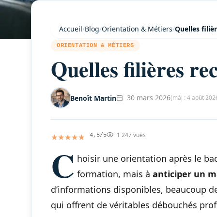
Accueil
/
Blog
/
Orientation & Métiers
/
Quelles filiè
ORIENTATION & MÉTIERS
Quelles filières re
30 mars 2026
Benoît Martin
(màj : 4 août 202
1 247 vues
★★★★★
★★★★★
4,5/5
C
hoisir une orientation après le b
formation, mais à
anticiper un m
d’informations disponibles, beaucoup d
qui offrent de véritables débouchés pro