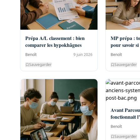
Prépa A/L classement : bien
MP prépa : t
comparer les hypokhâgnes
pour savoir si
correspond
Benoît
9 juin 2026
Benoît
Sauvegarder
Sauvegarder
Avant Parcou
fonctionnait l
bac ?
Benoît
Sauvegarder