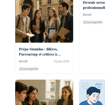
Devenir serru
professionnell
Benoît
Sauvegarder
Prépa Stanislas : filières,
Parcoursup et critères à
comparer
Benoît
14 juin 2026
Sauvegarder