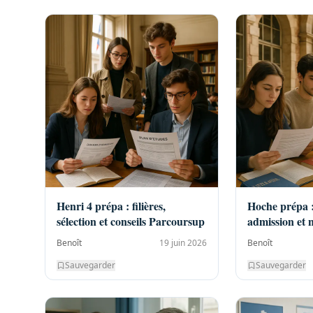
Henri 4 prépa : filières,
Hoche prépa : 
sélection et conseils Parcoursup
admission et 
Benoît
19 juin 2026
Benoît
Sauvegarder
Sauvegarder