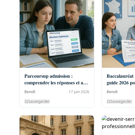
Parcoursup admission :
Baccalauréat
comprendre les réponses et agir
guide 2026 po
vite
Benoît
17 juin 2026
Benoît
Sauvegarder
Sauvegarder