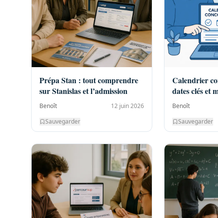
Prépa Stan : tout comprendre
Calendrier co
sur Stanislas et l’admission
dates clés et 
Benoît
12 juin 2026
Benoît
Sauvegarder
Sauvegarder