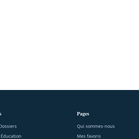
s
Pages
Dossiers
Qui sommes-nous
s Éducation
Mes favoris