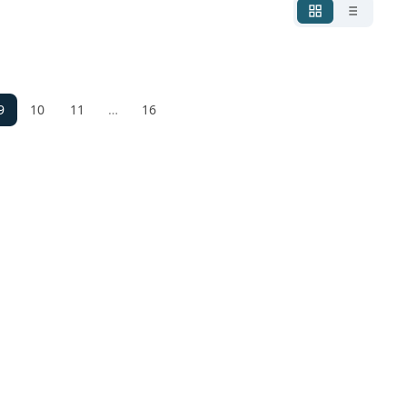
9
10
11
…
16