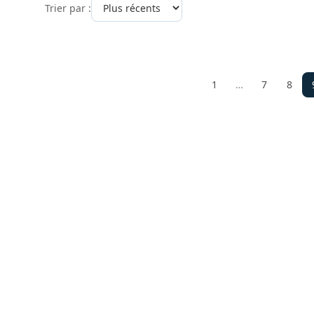
Trier par :
1
…
7
8